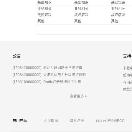
基础知识
基础知识
基础知识
业务相关
业务相关
业务相关
故障解决
故障解决
故障解决
其他
其他
其他
公告
支持
[1508428800000]
新网互联网站平台维护重要通知
下载
[1508428800000]
香港机房电力升级维护通知
帮助
[1508169600000]
Radix注册局增获工业与信息化部域名运营批复
有问
付款
查看更多 >
热门产品
企业邮局
域名注册
百度云服务器BCC