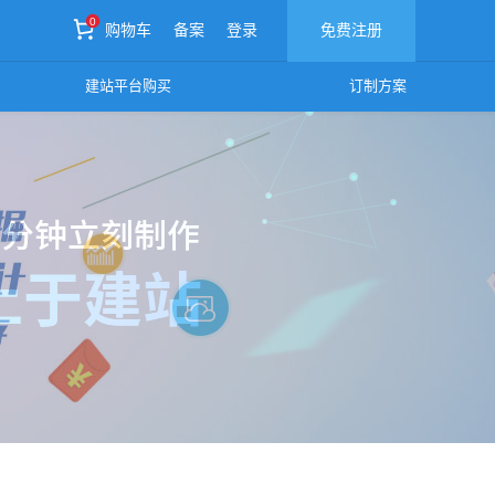
0
购物车
备案
登录
免费注册
0
建站平台购买
订制方案
购物车