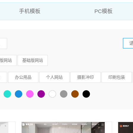
手机模板
PC模板
板
版网站
基础版网站
健
办公用品
个人网站
摄影冲印
印刷包装
安防监控
鞋帽
拍卖典当
茶叶
酿造酒类
玩具
汽车服务
贸易出口
电脑
文化
商业
宠物