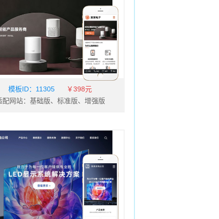
网店商城
其他
环保
展览展会
眼镜
五金
皮具
传媒广电
模板ID：
11305
￥398元
适配网站：基础版、标准版、增强版