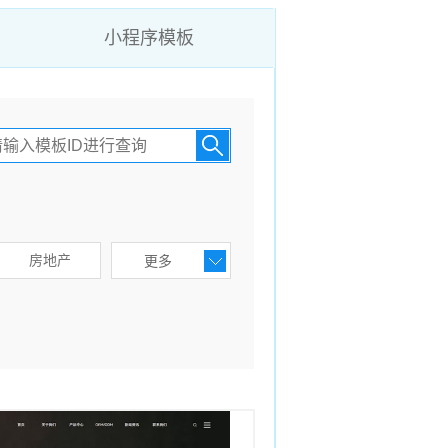
小程序模板
房地产
更多
美容护肤
纺织
化工涂料
钟表
餐饮
物流货运