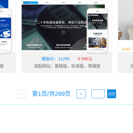
模板ID：
11295
￥398元
版
适配网站：基础版、标准版、增强版
第1页/共
299
页
<
>
GO