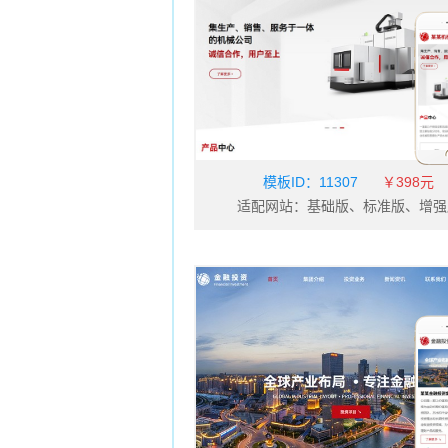
旅游风景
运动
设计装饰
教育培训
日用百货
流行时尚
酒店
工业制品
模板ID：
11307
￥398元
适配网站：基础版、标准版、增强