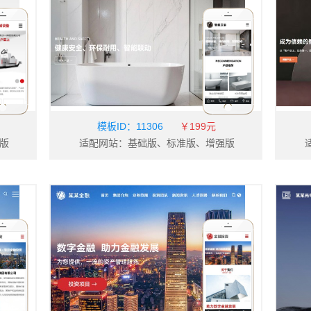
农业
广告
建筑建材
婚礼婚庆
家电
电子电气
能源灯具
娱乐休闲
金融投资
鲜花
食品
礼品工艺
仪器仪表
IT科技
珠宝首饰
法律律师
模板ID：
11306
￥199元
版
适配网站：基础版、标准版、增强版