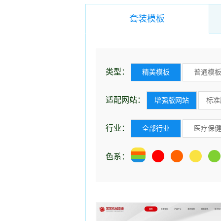
套装模板
类型：
精美模板
普通模
适配网站：
增强版网站
标准
行业：
全部行业
医疗保
色系：
塑料制品
学校
文教书籍
票务
服装
通讯数码