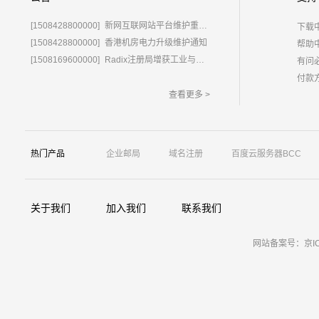
[1508428800000]
新网互联网站平台维护重要通知
下载
[1508428800000]
香港机房电力升级维护通知
帮助
[1508169600000]
Radix注册局增获工业与信息化部域名运营批复
有问
付款
查看更多 >
热门产品
企业邮局
域名注册
百度云服务器BCC
关于我们
加入我们
联系我们
网站备案号：京ICP